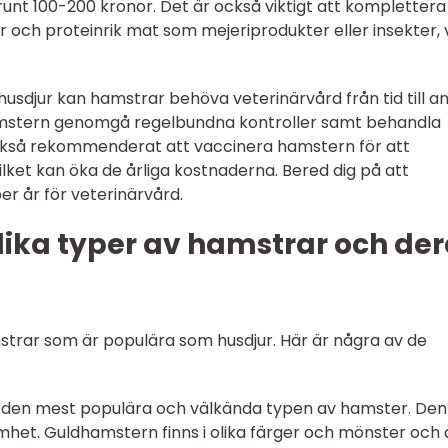
runt 100-200 kronor. Det är också viktigt att komplettera
 och proteinrik mat som mejeriprodukter eller insekter, v
 husdjur kan hamstrar behöva veterinärvård från tid till a
amstern genomgå regelbundna kontroller samt behandla
också rekommenderat att vaccinera hamstern för att
ilket kan öka de årliga kostnaderna. Bered dig på att
r år för veterinärvård.
lika typer av hamstrar och de
mstrar som är populära som husdjur. Här är några av de
 den mest populära och välkända typen av hamster. Den
amhet. Guldhamstern finns i olika färger och mönster och 