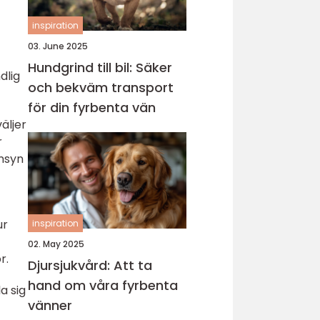
inspiration
03. June 2025
Hundgrind till bil: Säker
dlig
och bekväm transport
för din fyrbenta vän
äljer
r
änsyn
ur
inspiration
02. May 2025
r.
Djursjukvård: Att ta
hand om våra fyrbenta
a sig
vänner