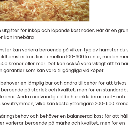
utgifter för inköp och löpande kostnader. Här är en grun
r kan innebära:
amster kan variera beroende på vilken typ av hamster du v
 guldhamster kan kosta mellan 100-300 kronor, medan me
 500 kronor eller mer. Det kan också vara viktigt att ta h
h garantier som kan vara tillgängliga vid köpet.
 behöver en lämplig bur och andra tillbehör för att trivas.
 beroende på storlek och kvalitet, men för en standardb
 kronor. Andra nödvändiga tillbehör inkluderar mat- och
h sovutrymmen, vilka kan kosta ytterligare 200-500 krono
 näringsbehov och behöver en balanserad kost för att håll
er varierar beroende på märke och kvalitet, men för en