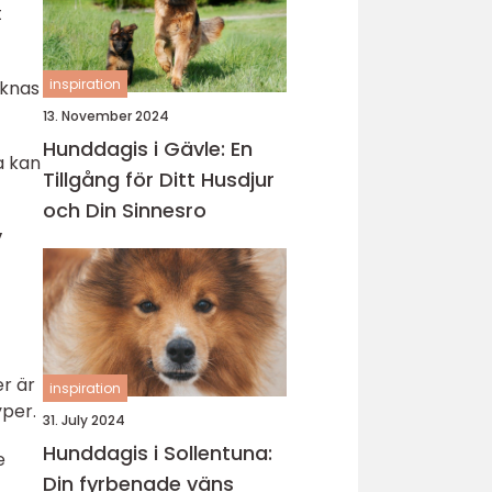
t
inspiration
äknas
13. November 2024
Hunddagis i Gävle: En
a kan
Tillgång för Ditt Husdjur
och Din Sinnesro
”
er är
inspiration
yper.
31. July 2024
Hunddagis i Sollentuna:
e
Din fyrbenade väns