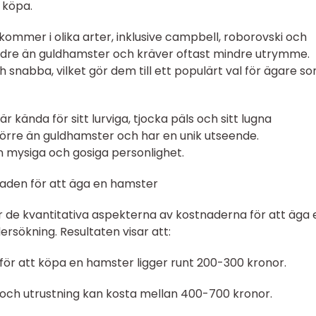
t köpa.
mmer i olika arter, inklusive campbell, roborovski och
ndre än guldhamster och kräver oftast mindre utrymme.
 snabba, vilket gör dem till ett populärt val för ägare s
kända för sitt lurviga, tjocka päls och sitt lugna
örre än guldhamster och har en unik utseende.
 mysiga och gosiga personlighet.
aden för att äga en hamster
ör de kvantitativa aspekterna av kostnaderna för att äga 
rsökning. Resultaten visar att:
ör att köpa en hamster ligger runt 200-300 kronor.
ch utrustning kan kosta mellan 400-700 kronor.