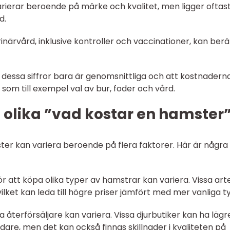
rierar beroende på märke och kvalitet, men ligger oftas
d.
inärvård, inklusive kontroller och vaccinationer, kan ber
t dessa siffror bara är genomsnittliga och att kostnadern
 som till exempel val av bur, foder och vård.
 olika ”vad kostar en hamster
er kan variera beroende på flera faktorer. Här är några
r att köpa olika typer av hamstrar kan variera. Vissa art
ilket kan leda till högre priser jämfört med mer vanliga t
ka återförsäljare kan variera. Vissa djurbutiker kan ha lägr
are, men det kan också finnas skillnader i kvaliteten på