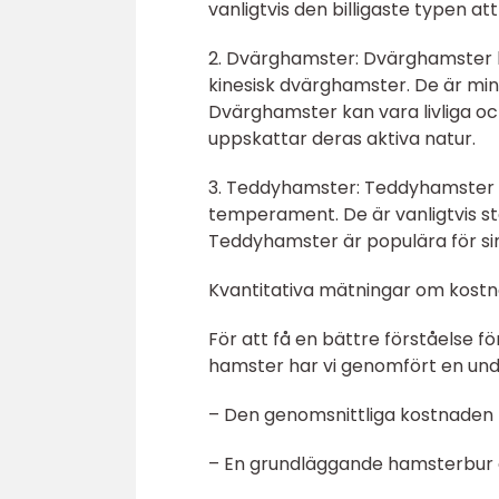
vanligtvis den billigaste typen at
2. Dvärghamster: Dvärghamster ko
kinesisk dvärghamster. De är mi
Dvärghamster kan vara livliga och
uppskattar deras aktiva natur.
3. Teddyhamster: Teddyhamster är 
temperament. De är vanligtvis st
Teddyhamster är populära för sin
Kvantitativa mätningar om kostn
För att få en bättre förståelse f
hamster har vi genomfört en unde
– Den genomsnittliga kostnaden f
– En grundläggande hamsterbur o