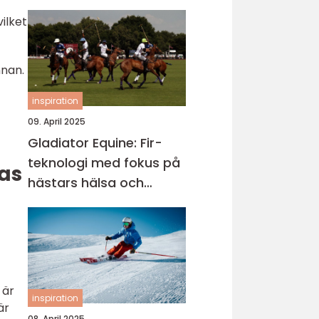
ilket
nnan.
inspiration
09. April 2025
Gladiator Equine: Fir-
teknologi med fokus på
ras
hästars hälsa och
välbefinnande
 är
inspiration
är
08. April 2025