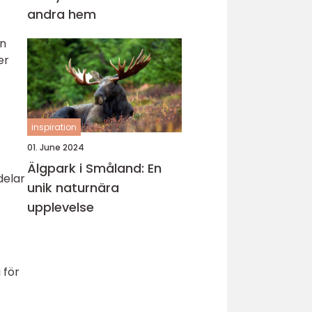
andra hem
en
er
inspiration
01. June 2024
Älgpark i Småland: En
delar
unik naturnära
upplevelse
 för