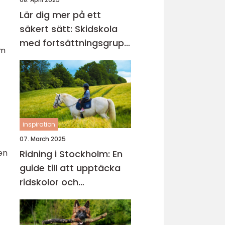
Lär dig mer på ett
säkert sätt: Skidskola
med fortsättningsgrupp
om
i Stockholm
inspiration
07. March 2025
en
Ridning i Stockholm: En
guide till att upptäcka
ridskolor och
ridupplevelser