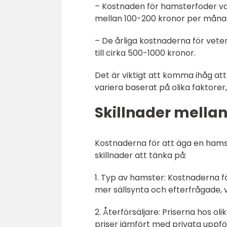
– Kostnaden för hamsterfoder va
mellan 100-200 kronor per måna
– De årliga kostnaderna för veter
till cirka 500-1000 kronor.
Det är viktigt att komma ihåg at
variera baserat på olika faktorer,
Skillnader mellan
Kostnaderna för att äga en hamst
skillnader att tänka på:
1. Typ av hamster: Kostnaderna fö
mer sällsynta och efterfrågade, v
2. Återförsäljare: Priserna hos oli
priser jämfört med privata uppföd