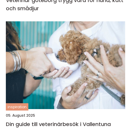
Veterinär göteborg trygg vård för hund, katt
och smådjur
inspiration
05. August 2025
Din guide till veterinärbesök i Vallentuna