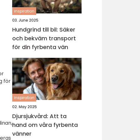
inspiration
03. June 2025
Hundgrind till bil: Säker
och bekväm transport
för din fyrbenta vän
or
g för
inspiration
02. May 2025
Djursjukvård: Att ta
linan,
hand om våra fyrbenta
vänner
seras