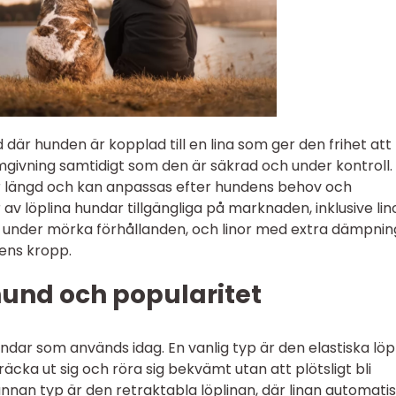
där hunden är kopplad till en lina som ger den frihet att
omgivning samtidigt som den är säkrad och under kontroll.
bar längd och kan anpassas efter hundens behov och
r av löplina hundar tillgängliga på marknaden, inklusive lin
t under mörka förhållanden, och linor med extra dämpnin
ens kropp.
hund och popularitet
undar som används idag. En vanlig typ är den elastiska löp
äcka ut sig och röra sig bekvämt utan att plötsligt bli
annan typ är den retraktabla löplinan, där linan automati