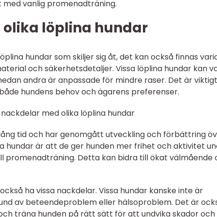
rt med vanlig promenadträning.
 olika löplina hundar
plina hundar som skiljer sig åt, det kan också finnas vari
material och säkerhetsdetaljer. Vissa löplina hundar kan v
edan andra är anpassade för mindre raser. Det är viktigt
r både hundens behov och ägarens preferenser.
 nackdelar med olika löplina hundar
 lång tid och har genomgått utveckling och förbättring ö
a hundar är att de ger hunden mer frihet och aktivitet u
ll promenadträning. Detta kan bidra till ökat välmående
 också ha vissa nackdelar. Vissa hundar kanske inte är
grund av beteendeproblem eller hälsoproblem. Det är ock
 och träna hunden på rätt sätt för att undvika skador och