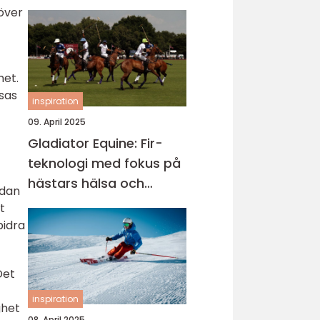
över
het.
sas
inspiration
09. April 2025
Gladiator Equine: Fir-
teknologi med fokus på
hästars hälsa och
ådan
välbefinnande
t
bidra
Det
inspiration
ghet
08. April 2025