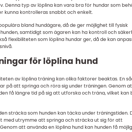
ov. Denna typ av löplina kan vara bra för hundar som beh
er kunna kontrolleras snabbt och enkelt.
populära bland hundägare, då de ger möjlighet till fysisk
 hunden, samtidigt som ägaren kan ha kontroll och säker
 flexibiliteten som löplina hundar ger, då de kan anpas
snivå.
ingar för löplina hund
viteten av löplina träning kan olika faktorer beaktas. En s
ar på att springa och röra sig under träningen. Genom at
n få längre tid på sig att utforska och träna, vilket kan 
 den sträcka som hunden kan täcka under träningstiden. 
ligt med utrymme att springa och sträcka ut sig för att
n. Genom att använda en löplina hund kan hunden få möjli