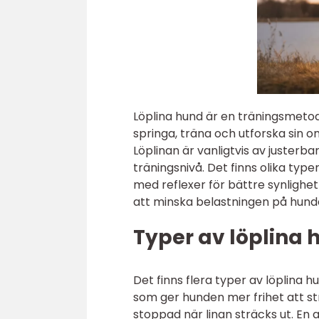
Löplina hund är en träningsmetod 
springa, träna och utforska sin 
Löplinan är vanligtvis av juster
träningsnivå. Det finns olika type
med reflexer för bättre synlighe
att minska belastningen på hund
Typer av löplina 
Det finns flera typer av löplina h
som ger hunden mer frihet att str
stoppad när linan sträcks ut. En 