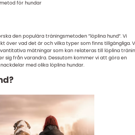
smetod för hundar
forska den populära träningsmetoden ”löplina hund”. Vi
 över vad det är och vilka typer som finns tillgängliga. V
antitativa mätningar som kan relateras till löplina träni
ljer sig från varandra. Dessutom kommer vi att göra en
nackdelar med olika löplina hundar.
nd?