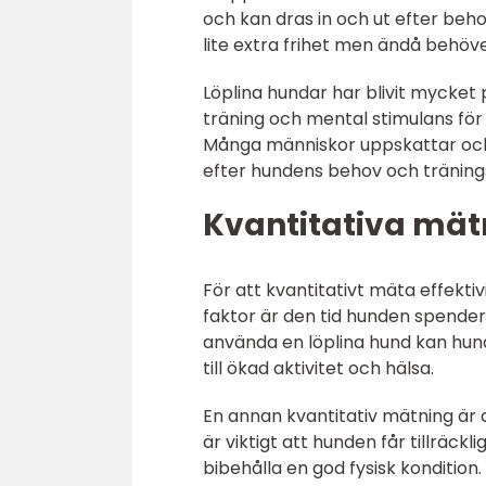
och kan dras in och ut efter beh
lite extra frihet men ändå behöv
Löplina hundar har blivit mycket 
träning och mental stimulans för
Många människor uppskattar också
efter hundens behov och träning
Kvantitativa mätn
För att kvantitativt mäta effekti
faktor är den tid hunden spender
använda en löplina hund kan hunde
till ökad aktivitet och hälsa.
En annan kvantitativ mätning är
är viktigt att hunden får tillräck
bibehålla en god fysisk konditio