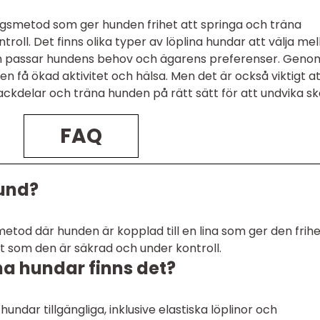
ngsmetod som ger hunden frihet att springa och träna
roll. Det finns olika typer av löplina hundar att välja mel
 som passar hundens behov och ägarens preferenser. Geno
 få ökad aktivitet och hälsa. Men det är också viktigt a
kdelar och träna hunden på rätt sätt för att undvika sk
FAQ
hund?
metod där hunden är kopplad till en lina som ger den frih
t som den är säkrad och under kontroll.
ina hundar finns det?
 hundar tillgängliga, inklusive elastiska löplinor och