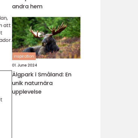
andra hem
lan,
m att
tt
ador.
inspiration
01. June 2024
Älgpark i Småland: En
unik naturnära
upplevelse
et