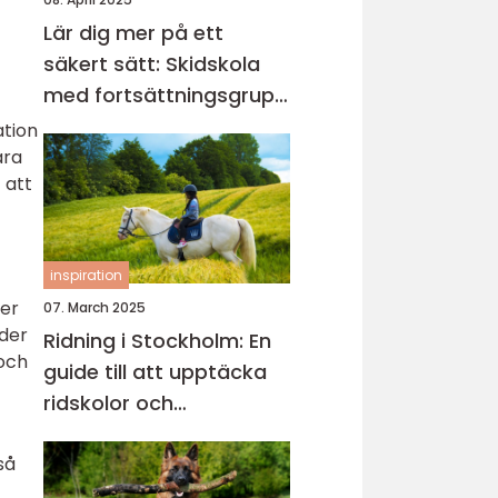
Lär dig mer på ett
säkert sätt: Skidskola
med fortsättningsgrupp
i Stockholm
ation
ara
 att
inspiration
ver
07. March 2025
nder
Ridning i Stockholm: En
 och
guide till att upptäcka
ridskolor och
ridupplevelser
så