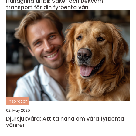
Hundgrind till bil: Säker och bekväm
transport för din fyrbenta vän
inspiration
02. May 2025
Djursjukvård: Att ta hand om våra fyrbenta
vänner