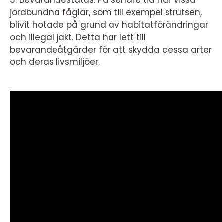
3. Bevarandestatus: På senare tid har vissa
jordbundna fåglar, som till exempel strutsen,
blivit hotade på grund av habitatförändringar
och illegal jakt. Detta har lett till
bevarandeåtgärder för att skydda dessa arter
och deras livsmiljöer.