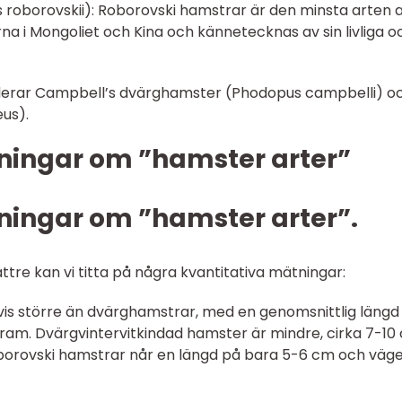
 roborovskii): Roborovski hamstrar är den minsta arten 
 i Mongoliet och Kina och kännetecknas av sin livliga o
uderar Campbell’s dvärghamster (Phodopus campbelli) o
eus).
ningar om ”hamster arter”
ningar om ”hamster arter”.
tre kan vi titta på några kvantitativa mätningar:
gtvis större än dvärghamstrar, med en genomsnittlig längd
gram. Dvärgvintervitkindad hamster är mindre, cirka 7-10
borovski hamstrar når en längd på bara 5-6 cm och väg