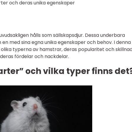
rter och deras unika egenskaper
udsakligen hålls som sällskapsdjur. Dessa underbara
 och en med sina egna unika egenskaper och behov. I denna
 olika typerna av hamstrar, deras popularitet och skillnad
deras fördelar och nackdelar.
rter” och vilka typer finns det