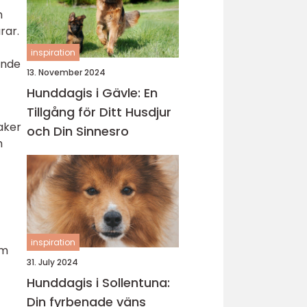
h
rar.
inspiration
ande
13. November 2024
Hunddagis i Gävle: En
Tillgång för Ditt Husdjur
aker
och Din Sinnesro
h
inspiration
om
31. July 2024
Hunddagis i Sollentuna:
Din fyrbenade väns