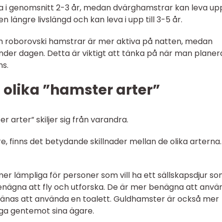
va i genomsnitt 2-3 år, medan dvärghamstrar kan leva upp 
 längre livslängd och kan leva i upp till 3-5 år.
ch roborovski hamstrar är mer aktiva på natten, medan
der dagen. Detta är viktigt att tänka på när man planera
ns.
 olika ”hamster arter”
r arter” skiljer sig från varandra.
e, finns det betydande skillnader mellan de olika arterna.
er lämpliga för personer som vill ha ett sällskapsdjur so
enägna att fly och utforska. De är mer benägna att anvä
tränas att använda en toalett. Guldhamster är också mer
ga gentemot sina ägare.