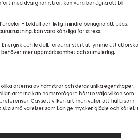
ämfört med dvärghamstrar, kan vara benägna att bli
ördelar – Lekfull och livlig, mindre benägna att bitas;
urutrustning, kan vara känsliga för stress.
 Energisk och lekfull, föredrar stort utrymme att utforska
a, behöver mer uppmärksamhet och stimulering.
de olika arterna av hamstrar och deras unika egenskaper.
ellan arterna kan hamsterägare bättre välja vilken som
 preferenser. Oavsett vilken art man väljer att hålla som
tiska små varelser som kan ge mycket glädje och kärlek ti