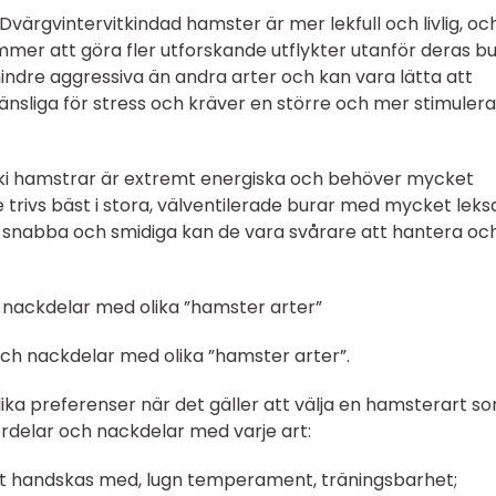
Dvärgvintervitkindad hamster är mer lekfull och livlig, oc
mmer att göra fler utforskande utflykter utanför deras bu
indre aggressiva än andra arter och kan vara lätta att
nsliga för stress och kräver en större och mer stimuler
ki hamstrar är extremt energiska och behöver mycket
 trivs bäst i stora, välventilerade burar med mycket leks
r snabba och smidiga kan de vara svårare att hantera oc
.
 nackdelar med olika ”hamster arter”
ch nackdelar med olika ”hamster arter”.
ika preferenser när det gäller att välja en hamsterart s
fördelar och nackdelar med varje art:
att handskas med, lugn temperament, träningsbarhet;