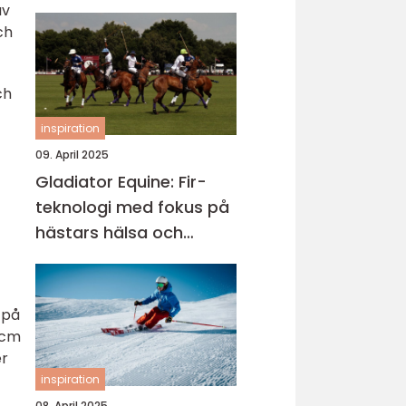
av
ch
ch
inspiration
09. April 2025
Gladiator Equine: Fir-
teknologi med fokus på
hästars hälsa och
välbefinnande
 på
 cm
er
inspiration
08. April 2025