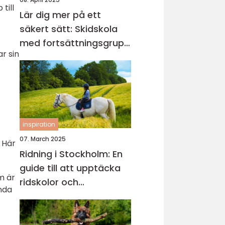
till
Lär dig mer på ett
säkert sätt: Skidskola
med fortsättningsgrupp
r sin
i Stockholm
inspiration
07. March 2025
 Här
Ridning i Stockholm: En
guide till att upptäcka
m är
ridskolor och
nda
ridupplevelser