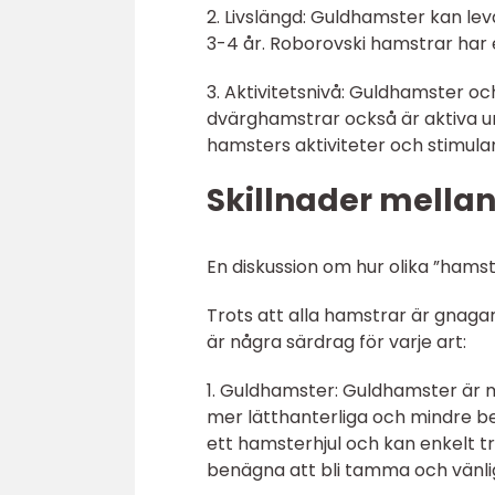
2. Livslängd: Guldhamster kan le
3-4 år. Roborovski hamstrar har en
3. Aktivitetsnivå: Guldhamster o
dvärghamstrar också är aktiva un
hamsters aktiviteter och stimula
Skillnader mellan
En diskussion om hur olika ”hamste
Trots att alla hamstrar är gnagar
är några särdrag för varje art:
1. Guldhamster: Guldhamster är m
mer lätthanterliga och mindre b
ett hamsterhjul och kan enkelt 
benägna att bli tamma och vänli