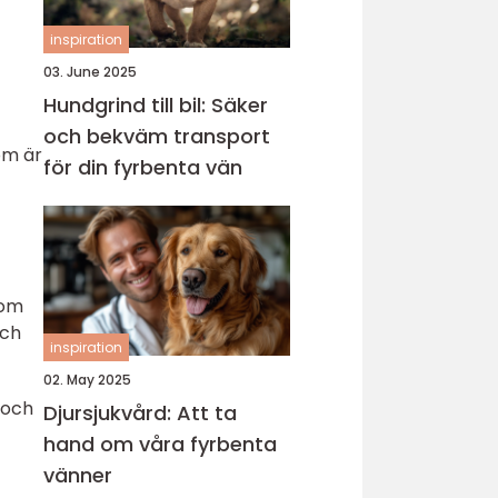
inspiration
03. June 2025
Hundgrind till bil: Säker
och bekväm transport
om är
för din fyrbenta vän
som
och
inspiration
02. May 2025
 och
Djursjukvård: Att ta
hand om våra fyrbenta
vänner