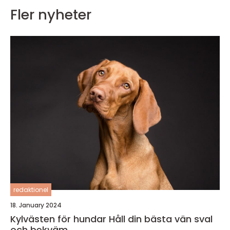
Fler nyheter
redaktionel
18. January 2024
Kylvästen för hundar Håll din bästa vän sval
och bekväm