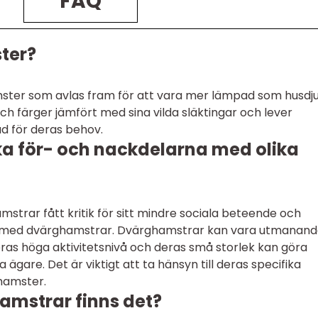
FAQ
ter?
ster som avlas fram för att vara mer lämpad som husdju
h färger jämfört med sina vilda släktingar och lever
ad för deras behov.
ska för- och nackdelarna med olika
amstrar fått kritik för sitt mindre sociala beteende och
rt med dvärghamstrar. Dvärghamstrar kan vara utmanan
ras höga aktivitetsnivå och deras små storlek kan göra
 ägare. Det är viktigt att ta hänsyn till deras specifika
 hamster.
hamstrar finns det?