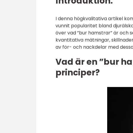
Introduktion:
I denna högkvalitativa artikel 
vunnit popularitet bland djuräls
över vad ”bur hamstrar” är och se
kvantitativa mätningar, skillnade
av för- och nackdelar med dessa
Vad är en ”bur h
principer?