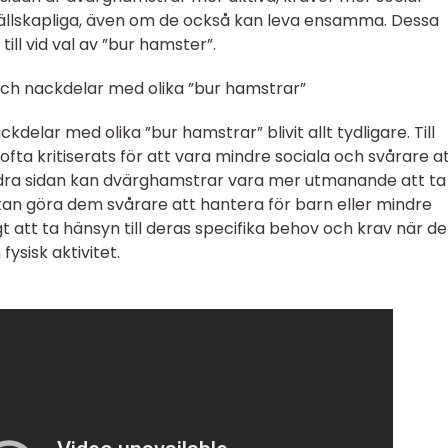
sällskapliga, även om de också kan leva ensamma. Dessa
till vid val av ”bur hamster”.
och nackdelar med olika ”bur hamstrar”
delar med olika ”bur hamstrar” blivit allt tydligare. Till
ta kritiserats för att vara mindre sociala och svårare a
dra sidan kan dvärghamstrar vara mer utmanande att ta
an göra dem svårare att hantera för barn eller mindre
gt att ta hänsyn till deras specifika behov och krav när de
ysisk aktivitet.