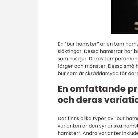
En ”bur hamster” är en tam hams
släktingar. Dessa hamstrar har bl
som husdjur. Deras temperament 
färger och mönster. Dessa små husdj
bur som är skräddarsydd för der
En omfattande pr
och deras variati
Det finns olika typer av ”bur ha
varianten är den syrianska hams
hamster”. Andra varianter inklu