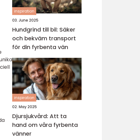
inspiration
03. June 2025
Hundgrind till bil: Säker
och bekväm transport
för din fyrbenta vän
e
unika
ciell
inspiration
02. May 2025
Djursjukvård: Att ta
da
hand om våra fyrbenta
vänner