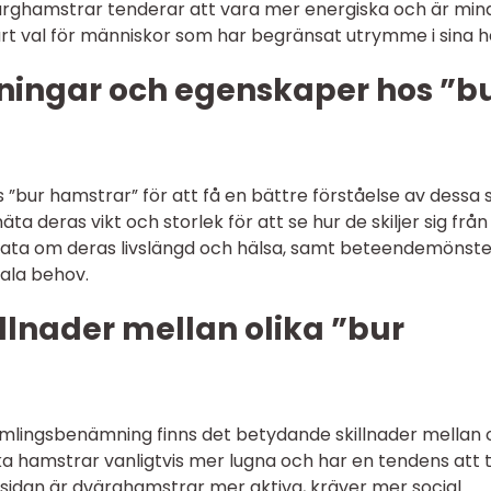
rghamstrar tenderar att vara mer energiska och är mind
lärt val för människor som har begränsat utrymme i sina 
ningar och egenskaper hos ”b
 ”bur hamstrar” för att få en bättre förståelse av dessa 
ta deras vikt och storlek för att se hur de skiljer sig från
 data om deras livslängd och hälsa, samt beteendemönste
iala behov.
llnader mellan olika ”bur
amlingsbenämning finns det betydande skillnader mellan o
ska hamstrar vanligtvis mer lugna och har en tendens att t
idan är dvärghamstrar mer aktiva, kräver mer social