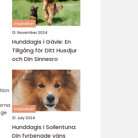
inspiration
13. November 2024
Hunddagis i Gävle: En
Tillgång för Ditt Husdjur
och Din Sinnesro
tion
perna
inspiration
 ge
31. July 2024
Hunddagis i Sollentuna:
Din fyrbenade väns