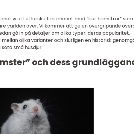
kommer vi att utforska fenomenet med ”bur hamstrar” som
kare världen över. Vi kommer att ge en övergripande övers
dan gå in på detaljer om olika typer, deras popularitet,
r mellan olika varianter och slutligen en historisk genom
 söta små husdjur.
amster” och dess grundläggan