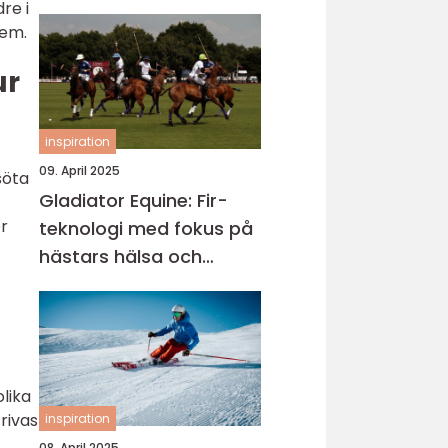
re i
hem.
ur
inspiration
09. April 2025
söta
Gladiator Equine: Fir-
r
teknologi med fokus på
hästars hälsa och
välbefinnande
lika
rivas
inspiration
08. April 2025