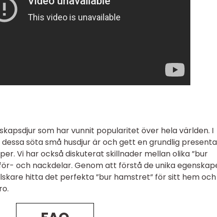
lskapsdjur som har vunnit popularitet över hela världen. I
d dessa söta små husdjur är och gett en grundlig presenta
er. Vi har också diskuterat skillnader mellan olika ”bur
 för- och nackdelar. Genom att förstå de unika egenska
lskare hitta det perfekta ”bur hamstret” för sitt hem och
ro.