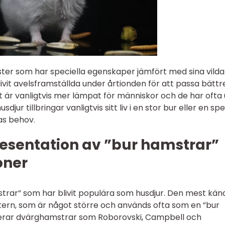
ter som har speciella egenskaper jämfört med sina vilda
ivit avelsframställda under årtionden för att passa bättr
är vanligtvis mer lämpat för människor och de har ofta 
ur tillbringar vanligtvis sitt liv i en stor bur eller en spe
as behov.
esentation av ”bur hamstrar”
oner
mstrar” som har blivit populära som husdjur. Den mest kän
tern, som är något större och används ofta som en ”bur
derar dvärghamstrar som Roborovski, Campbell och