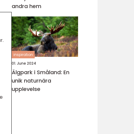
andra hem
r.
inspiration
01. June 2024
Älgpark i Småland: En
unik naturnära
upplevelse
de