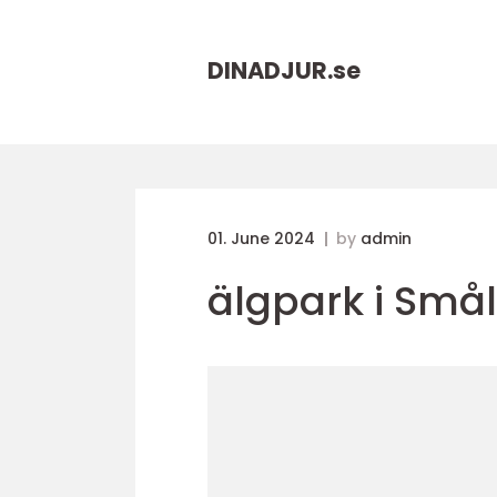
DINADJUR.
se
01. June 2024
by
admin
älgpark i Små